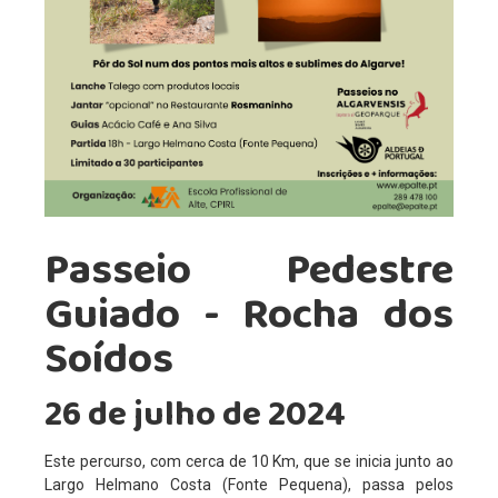
Parcerias
Perguntas Frequentes
Entidade Proprietária da Escola
Publicitação de Orçamento e Contas
Contactos e Localização
Projetos
Passeio Pedestre
Erasmus+
Guiado - Rocha dos
Erasmus+ KA1
Soídos
Erasmus+ KA2
CitriVET
26 de julho de 2024
L&T's - River
VetinSET
Este percurso, com cerca de 10 Km, que se inicia junto ao
Largo Helmano Costa (Fonte Pequena), passa pelos
Viral