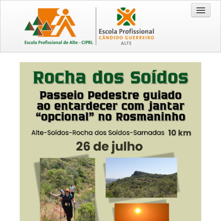
Entrada
Cursos
Técnico/a Comercial 2026/2029
Técnico/a de Turismo 2026/2029
CEF - Operador de Distribuição 2026/2028
EPA / EPCG
Origem da Escola
Recursos
Visão | Missão | Princípios e Valores
Documentação