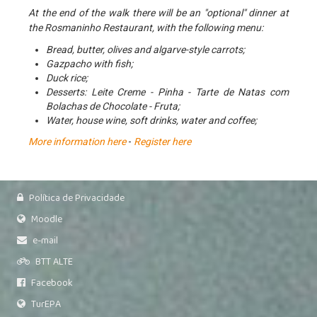
Relatório de Auto-Avaliação
At the end of the walk there will be an "optional" dinner at
the Rosmaninho Restaurant, with the following menu:
Relatórios do Inquérito sobre plano de E@D
Bread, butter, olives and algarve-style carrots;
Alunos
Gazpacho with fish;
Moodle
Duck rice;
Desserts: Leite Creme - Pinha - Tarte de Natas com
E-mail
Bolachas de Chocolate - Fruta;
Water, house wine, soft drinks, water and coffee;
Notas e Faltas
More information here
-
Register here
Actividades
Notícias
Política de Privacidade
Moodle
e-mail
BTT ALTE
Facebook
TurEPA