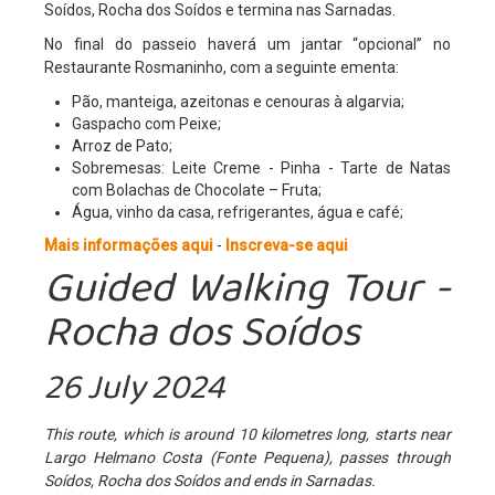
Soídos, Rocha dos Soídos e termina nas Sarnadas.
Projecto Sparrows
No final do passeio haverá um jantar “opcional” no
Restaurante Rosmaninho, com a seguinte ementa:
Eco-Escolas
Pão, manteiga, azeitonas e cenouras à algarvia;
Plano Nacional das Artes
Gaspacho com Peixe;
Arroz de Pato;
Parlamento dos Jovens
Sobremesas: Leite Creme - Pinha - Tarte de Natas
com Bolachas de Chocolate – Fruta;
Junior Achievement
Água, vinho da casa, refrigerantes, água e café;
Escola Embaixadora do PE
Mais informações aqui
-
Inscreva-se aqui
Guided Walking Tour -
EQAVET
Política de Qualidade
Rocha dos Soídos
Documento Base
26 July 2024
Plano de Atividades
Plano de Ação
This route, which is around 10 kilometres long, starts near
Largo Helmano Costa (Fonte Pequena), passes through
Relatório de Operador
Soídos, Rocha dos Soídos and ends in Sarnadas.