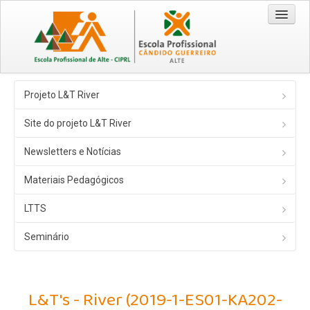
Entrada
Projeto L&T River
Cursos
Site do projeto L&T River
Técnico/a Comercial 2026/2029
Newsletters e Notícias
Técnico/a de Turismo 2026/2029
Materiais Pedagógicos
CEF - Operador de Distribuição 2026/2028
EPA / EPCG
LTTS
Origem da Escola
Seminário
Recursos
Visão | Missão | Princípios e Valores
L&T's - River (2019-1-ES01-KA202-
Documentação