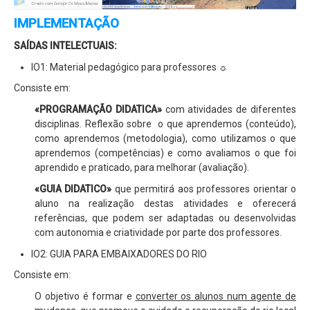
Relatório de Auto-Avaliação
IMPLEMENTAÇÃO
Relatórios do Inquérito sobre plano de E@D
SAÍDAS INTELECTUAIS:
Alunos
IO1: Material pedagógico para professores ☼
Moodle
Consiste em:
E-mail
«PROGRAMAÇÃO DIDATICA»
com atividades de diferentes
disciplinas. Reflexão sobre o que aprendemos (conteúdo),
Notas e Faltas
como aprendemos (metodologia), como utilizamos o que
Actividades
aprendemos (competências) e como avaliamos o que foi
aprendido e praticado, para melhorar (avaliação).
Notícias
«GUIA DIDATICO»
que permitirá aos professores orientar o
aluno na realização destas atividades e oferecerá
referências, que podem ser adaptadas ou desenvolvidas
com autonomia e criatividade por parte dos professores.
IO2: GUIA PARA EMBAIXADORES DO RIO
Consiste em:
O objetivo é formar e
converter os alunos num agente de