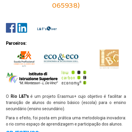
065938)
Parcerias
Perguntas Frequentes
Entidade Proprietária da Escola
Publicitação de Orçamento e Contas
Parceiros:
Contactos e Localização
Projetos
Erasmus+
Erasmus+ KA1
Erasmus+ KA2
O
Rio L&T's
é um projeto Erasmus+ cujo objetivo é facilitar a
CitriVET
transição de alunos do ensino básico (escola) para o ensino
secundário (ensino secundário).
L&T's - River
Para o efeito, foi posta em prática uma metodologia inovadora:
VetinSET
o rio como espaço de aprendizagem e participação dos alunos.
Viral