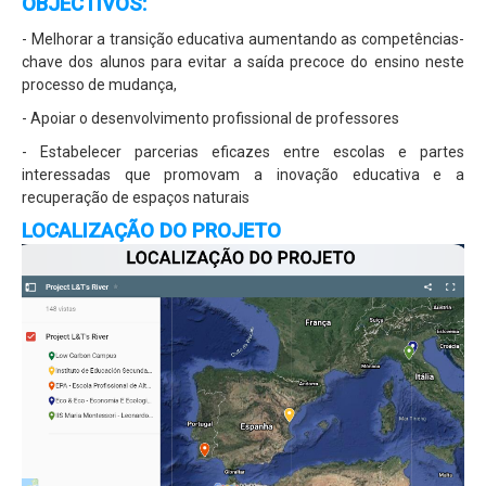
OBJECTIVOS:
Projecto Sparrows
- Melhorar a transição educativa aumentando as competências-
chave dos alunos para evitar a saída precoce do ensino neste
Eco-Escolas
processo de mudança,
Plano Nacional das Artes
- Apoiar o desenvolvimento profissional de professores
Parlamento dos Jovens
- Estabelecer parcerias eficazes entre escolas e partes
interessadas que promovam a inovação educativa e a
Junior Achievement
recuperação de espaços naturais
Escola Embaixadora do PE
LOCALIZAÇÃO DO PROJETO
EQAVET
Política de Qualidade
Documento Base
Plano de Atividades
Plano de Ação
Relatório de Operador