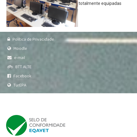
Relatório de Auto-Avaliação
totalmente equipadas
Relatórios do Inquérito sobre plano de E@D
Alunos
Moodle
Política de Privacidade
E-mail
Moodle
Notas e Faltas
e-mail
Actividades
BTT ALTE
Facebook
Notícias
TurEPA