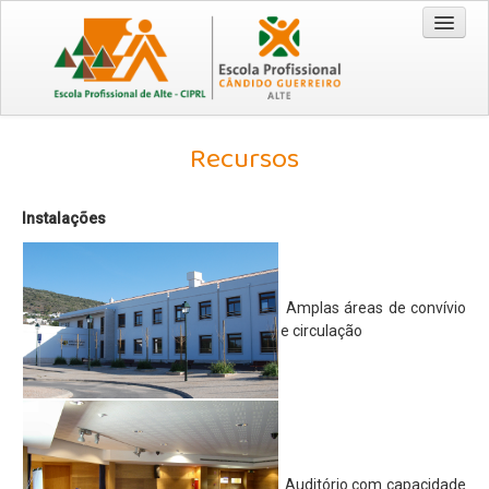
Entrada
Recursos
Cursos
Técnico/a Comercial 2026/2029
Instalações
Técnico/a de Turismo 2026/2029
CEF - Operador de Distribuição 2026/2028
Amplas áreas de convívio
EPA / EPCG
e circulação
Origem da Escola
Recursos
Visão | Missão | Princípios e Valores
Documentação
Auditório com capacidade