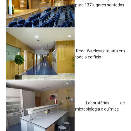
para 137 lugares sentados
Parcerias
Perguntas Frequentes
Entidade Proprietária da Escola
Publicitação de Orçamento e Contas
Contactos e Localização
Rede Wireless gratuita em
todo o edifício
Projetos
Erasmus+
Erasmus+ KA1
Erasmus+ KA2
CitriVET
Laboratórios de
microbiologia e química
L&T's - River
VetinSET
Viral