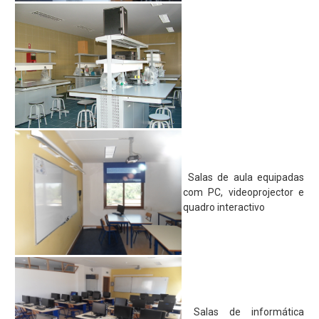
Projecto Sparrows
Eco-Escolas
Plano Nacional das Artes
Parlamento dos Jovens
Junior Achievement
Escola Embaixadora do PE
EQAVET
Salas de aula equipadas
com PC, videoprojector e
Política de Qualidade
quadro interactivo
Documento Base
Plano de Atividades
Plano de Ação
Relatório de Operador
Salas de informática