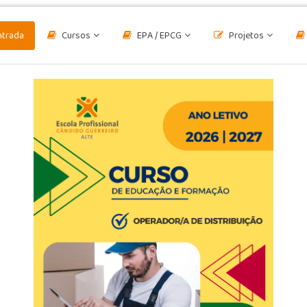
ntrada
Cursos
EPA / EPCG
Projetos