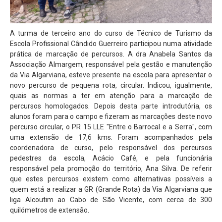
Parcerias
Perguntas Frequentes
A turma de terceiro ano do curso de Técnico de Turismo da
Escola Profissional Cândido Guerreiro participou numa atividade
Entidade Proprietária da Escola
prática de marcação de percursos. A dra Anabela Santos da
Associação Almargem, responsável pela gestão e manutenção
Publicitação de Orçamento e Contas
da Via Algarviana, esteve presente na escola para apresentar o
Contactos e Localização
novo percurso de pequena rota, circular. Indicou, igualmente,
quais as normas a ter em atenção para a marcação de
Projetos
percursos homologados. Depois desta parte introdutória, os
alunos foram para o campo e fizeram as marcações deste novo
Erasmus+
percurso circular, o PR 15 LLE "Entre o Barrocal e a Serra", com
Erasmus+ KA1
uma extensão de 17,6 kms. Foram acompanhados pela
coordenadora de curso, pelo responsável dos percursos
Erasmus+ KA2
pedestres da escola, Acácio Café, e pela funcionária
responsável pela promoção do território, Ana Silva. De referir
CitriVET
que estes percursos existem como alternativas possíveis a
L&T's - River
quem está a realizar a GR (Grande Rota) da Via Algarviana que
liga Alcoutim ao Cabo de São Vicente, com cerca de 300
VetinSET
quilómetros de extensão.
Viral