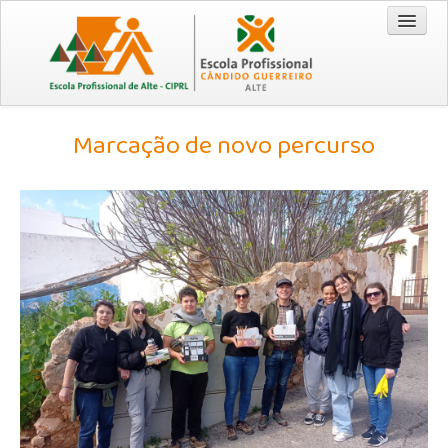
Entrada
Marcação de novo percurso
Cursos
Técnico/a Comercial 2026/2029
Técnico/a de Turismo 2026/2029
CEF - Operador de Distribuição 2026/2028
EPA / EPCG
Origem da Escola
Recursos
Visão | Missão | Princípios e Valores
Documentação