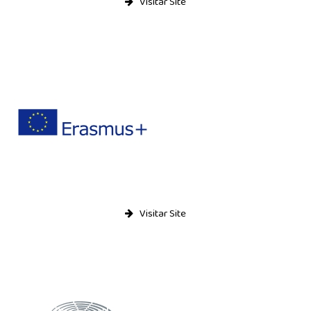
Visitar Site
Relatório de Auto-Avaliação
Relatórios do Inquérito sobre plano de E@D
Alunos
Moodle
E-mail
Notas e Faltas
Actividades
Notícias
Visitar Site